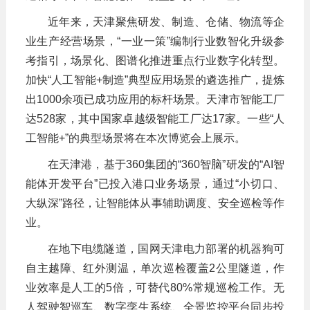
近年来，天津聚焦研发、制造、仓储、物流等企
业生产经营场景，“一业一策”编制行业数智化升级参
考指引，场景化、图谱化推进重点行业数字化转型。
加快“人工智能+制造”典型应用场景的遴选推广，提炼
出1000余项已成功应用的标杆场景。天津市智能工厂
达528家，其中国家卓越级智能工厂达17家。一些“人
工智能+”的典型场景将在本次博览会上展示。
在天津港，基于360集团的“360智脑”研发的“AI智
能体开发平台”已投入港口业务场景，通过“小切口、
大纵深”路径，让智能体从事辅助调度、安全巡检等作
业。
在地下电缆隧道，国网天津电力部署的机器狗可
自主越障、红外测温，单次巡检覆盖2公里隧道，作
业效率是人工的5倍，可替代80%常规巡检工作。无
人驾驶智巡车、数字孪生系统、全景监控平台同步投