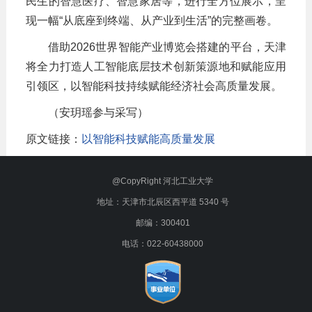
民生的智慧医疗、智慧家居等，进行全方位展示，呈
现一幅“从底座到终端、从产业到生活”的完整画卷。
借助2026世界智能产业博览会搭建的平台，天津
将全力打造人工智能底层技术创新策源地和赋能应用
引领区，以智能科技持续赋能经济社会高质量发展。
（安玥瑶参与采写）
原文链接：
以智能科技赋能高质量发展
@CopyRight 河北工业大学
地址：天津市北辰区西平道 5340 号
邮编：300401
电话：022-60438000