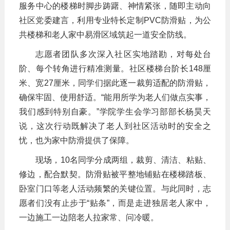
服务中心的楼梯时脚步踌躇、神情紧张，随即主动向
社区党委建言，利用专业特长定制PVC防滑贴，为公
共楼梯和老人家中易滑区域筑起一道安全防线。
志愿者团队多次深入社区实地踏勘，对每处台
阶、每个转角进行精准测量。社区楼梯台阶长148厘
米、宽27厘米，同学们据此逐一裁剪适配的防滑贴，
确保牢固、使用舒适。“能用所学为老人们做点实事，
我们感到特别自豪。”学院学生会学习部部长杨昊天
说，这次行动既解决了老人到社区活动时的安全之
忧，也为家中防滑提供了保障。
现场，10名同学分成两组，裁剪、清洁、粘贴、
修边，配合默契。防滑贴被平整地铺贴在楼梯踏板、
卧室门口等老人活动频繁的关键位置。与此同时，志
愿者们没有止步于“贴条”，而是走进独居老人家中，
一边施工一边陪老人拉家常、问冷暖。