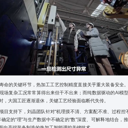
寿命的关键环节，热加工工艺控制精度直接关乎重大装备安全
现场复杂工况常常算得出来但干不出来；而纯数据驱动的AI模
时，大国工匠逐渐退休，关键工艺经验面临断代失传。
项目支持下，刘晶团队针对“机理摸不清、方案配不准、过程控不
界确定的“理”与生产数据中不确定的“数”深度、可解释地结合，
面向高端装备制造的热加工智能调控关键技术。