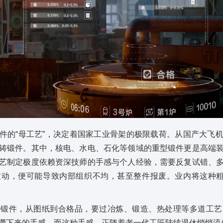
件的“母工艺”，决定着国家工业骨架的极限载荷。从国产大飞
铸锻件。其中，核电、水电、石化等领域的重型锻件更是高端
艺制定极度依赖资深技师的手感与个人经验，需要反复试错、
动，便可能导致内部组织不均，甚至整件报废。业内将这种粗
铸锻件，从图纸到合格品，要过冶炼、锻造、热处理等多道工艺
攒下来的手感，而这种手感，正随着老一代工匠陆续退休悄悄流