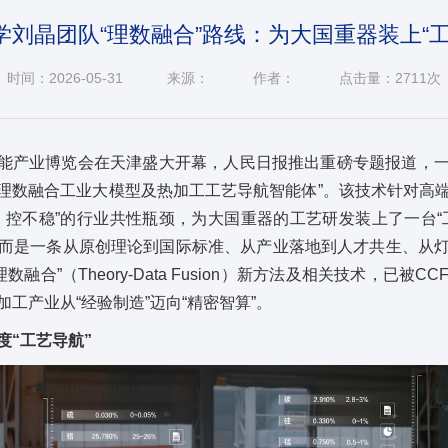
学刘晶团队“理数融合”路线：为大国重器装上“工
时间：2026-05-31
来源：
作者：
点击量：
2711次
世界智能产业博览会在天津盛大开幕，人民日报推出重磅专题报道，
：“理数融合工业大模型及热加工工艺导航智能体”。该技术针对高
、控不稳”的行业共性瓶颈，为大国重器的工艺研发装上了一台“
而是一条从原创理论到国际标准、从产业落地到人才共生、从
数融合”（Theory-Data Fusion）新方法及相关技术，已被
工产业从“经验制造”迈向“精密智算”。
度“工艺导航”