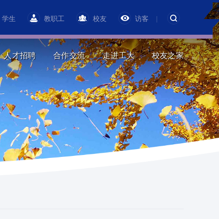
学生
教职工
校友
访客
|
人才招聘
合作交流
走进工大
校友之家